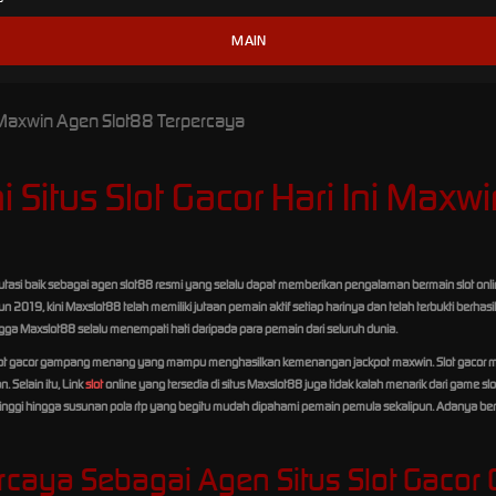
MAIN
i Maxwin Agen Slot88 Terpercaya
Situs Slot Gacor Hari Ini Maxw
putasi baik sebagai agen slot88 resmi yang selalu dapat memberikan pengalaman bermain slot onli
 2019, kini Maxslot88 telah memiliki jutaan pemain aktif setiap harinya dan telah terbukti berhasil
a Maxslot88 selalu menempati hati daripada para pemain dari seluruh dunia.
inan slot gacor gampang menang yang mampu menghasilkan kemenangan jackpot maxwin. Slot gacor 
Selain itu, Link
slot
online yang tersedia di situs Maxslot88 juga tidak kalah menarik dari game sl
ertinggi hingga susunan pola rtp yang begitu mudah dipahami pemain pemula sekalipun. Adanya 
aya Sebagai Agen Situs Slot Gaco