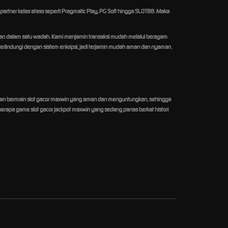
 partner kelas atass seperti Pragmatic Play, PG Soft hingga SLOT88. Maka
an dalam satu wadah. Kami menjamin transaksi mudah melalui beragam
 terlindungi dengan sistem enkripsi, jadi terjamin mudah aman dan nyaman.
laman bermain slot gacor maxwin yang aman dan menguntungkan, sehingga
erapa game slot gacor jackpot maxwin yang sedang panas berkat histori