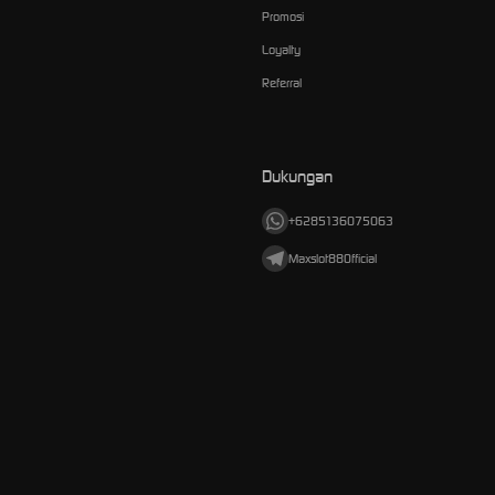
Promosi
Loyalty
Referral
Dukungan
+6285136075063
Maxslot88Official