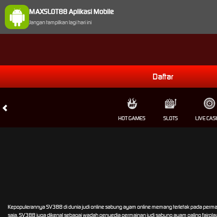
MAXSLOT88 Aplikasi Mobile
Jangan tampilkan lagi hari ini
Daftar
HOT GAMES
SLOTS
LIVE CAS
Kepopulerannya SV388 di dunia judi online sabung ayam online memang terletak pada permai
saja, SV388 juga dikenal sebagai wadah penyedia permainan judi sabung ayam paling fairplay 