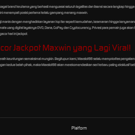
bagai brand terutama yang berhasil menguasai seluruh legalitas dan lisensi secara lengkap hingga
ri ini menempati posisi pertama terlalu gampang menang maxwin.
ji manis dengan menghadirkan layanan top tier seperti kemudahan, keamanan hingga kenyaman
a mata uang digital layaknya OVO, Dana, GoPay dan Cryptocurrency. Privasi para pemain juga akan
or hari ini jackpot.
acor Jackpot Maxwin yang Lagi Viral!
sa meraih keuntungan semaksimal mungkin. Begitupun kami, Maxslot88 selalu memprioritas penga
gan kedua belah pihak, maka Maxslot88 akan merekomendasikan seri terbaru paling eksklusif beb
Platform