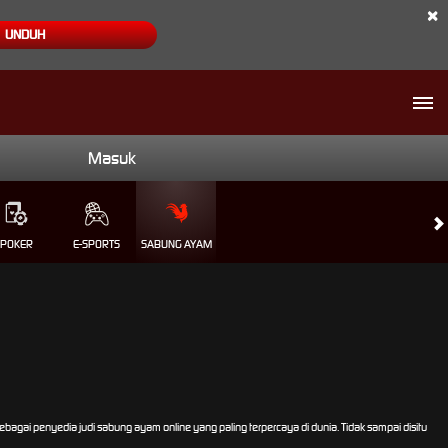
×
UNDUH
Masuk
POKER
E-SPORTS
SABUNG AYAM
ai penyedia judi sabung ayam online yang paling terpercaya di dunia. Tidak sampai disitu