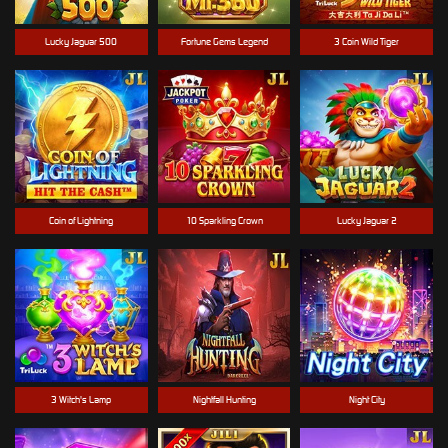
Lucky Jaguar 500
Fortune Gems Legend
3 Coin Wild Tiger
Coin of Lightning
10 Sparkling Crown
Lucky Jaguar 2
3 Witch's Lamp
Nightfall Hunting
Night City