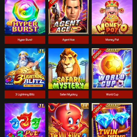
Hyper Burst
Agent Ace
Money Pot
3 Lightning Blitz
Safari Mystery
World Cup