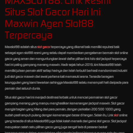
MAXSLOT88: Link Resmi
Situs Slot Gacor Hari Ini
Maxwin Agen Slot88
Terpercaya
Maxslot88 adalah situs
slot gacor
terpercaya yang dikenal baik memiliki reputasi baik
sebagai agen slot88 resmi yang selalu dapat memberikan pengalaman bermain slot online
gacor yang aman dan menguntungkan lewat daftar pilihan link toto slot jackpot terpercaya
hari ini paling gampang menang maxwin. Hadir sejak tahun 2019, kini Maxslot88 telah
memiliki jutaan pemain aktif setiap harinya dan telah terbukti berhasil mendominasi industri
judi slot gacor maxwin dari awal pertama kali memasuki arena. Tersedia beragam
keunggulan yang kami tawarkan sehingga Maxslot88 selalu menempati hati daripada para
pemain dari seluruh dunia.
Situs slot gacor hari ini menjadi destinasi terbaik untuk mencari permainan slot gacor
gampang menang yang mampu menghasilkan kemenangan jackpot maxwin. Slot gacor
mengisi bagian yang hilang dari para pemain, dengan perkalian 200 500 1000 yang
sudah pasti ampuh pulang dengan kemenangan besar di tangan. Selain itu, Link
slot
online
yang tersedia di situs Maxslot88 juga tidak kalah menarik dari game slot gacor. Slot jackpot
merupakan salah satu pilihan gacor yang juga sangat laris di pasaran berkat
kemampuannya dalam menciptakan nilai winrate tertinggi hingga susunan pola rtp yang