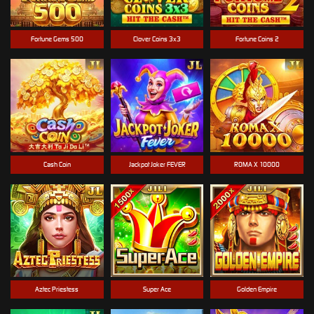
Fortune Gems 500
Clover Coins 3x3
Fortune Coins 2
Cash Coin
Jackpot Joker FEVER
ROMA X 10000
Aztec Priestess
Super Ace
Golden Empire