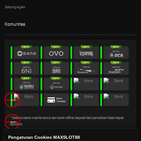
Sabung Ayam
Komunitas
* Selama bank maintenance dan bank offline deposit dan penarikan tidak dapat
diproses
Pengaturan Cookies MAXSLOT88