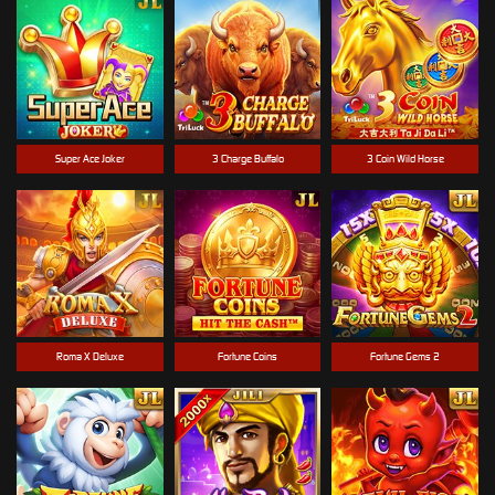
Super Ace Joker
3 Charge Buffalo
3 Coin Wild Horse
Roma X Deluxe
Fortune Coins
Fortune Gems 2