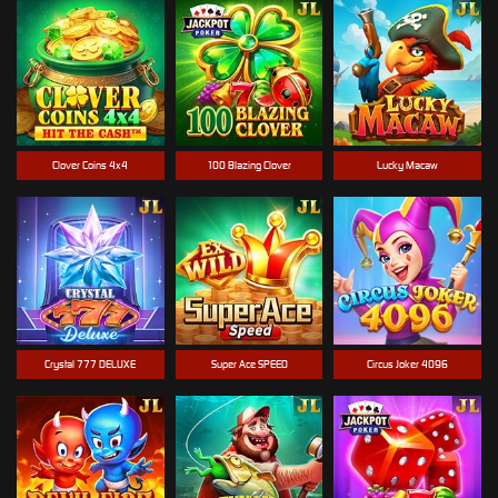
Clover Coins 4x4
100 Blazing Clover
Lucky Macaw
Crystal 777 DELUXE
Super Ace SPEED
Circus Joker 4096