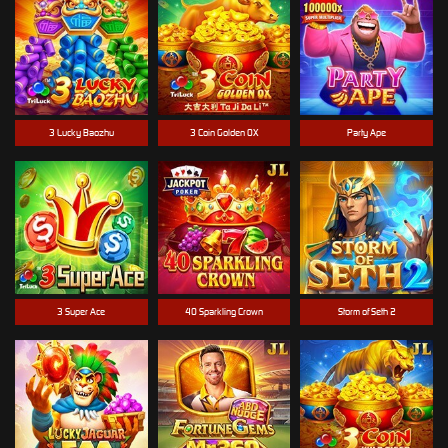
3 Lucky Baozhu
3 Coin Golden OX
Party Ape
3 Super Ace
40 Sparkling Crown
Storm of Seth 2