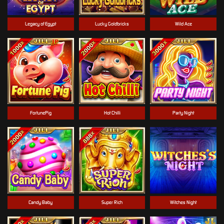
Legacy of Egypt
Lucky Goldbricks
Wild Ace
FortunePig
Hot Chilli
Party Night
Candy Baby
Super Rich
Witches Night