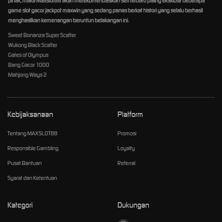
pihak, maka Maxslot88 akan merekomendasikan seri terbaru paling eksklusif beberapa
game slot gacor jackpot maxwin yang sedang panas berkat histori yang selalu berhasil
menghasilkan kemenangan beruntun belakangan ini.
Sweet Bonanza Super Scatter
Wukong Black Scatter
Gates of Olympus
Bang Gacor 1000
Mahjong Ways 2
Kebijaksanaan
Platform
Tentang MAXSLOT88
Promosi
Responsible Gambling
Loyalty
Pusat Bantuan
Referral
Syarat dan Ketentuan
Kategori
Dukungan