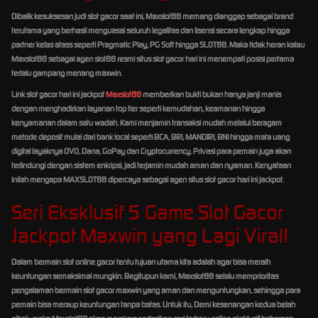
Dibalik kesuksesan judi slot gacor saat ini, Maxslot88 memang dianggap sebagai brand
terutama yang berhasil menguasai seluruh legalitas dan lisensi secara lengkap hingga
partner kelas atass seperti Pragmatic Play, PG Soft hingga SLOT88. Maka tidak heran kalau
Maxslot88 sebagai agen slot88 resmi situs slot gacor hari ini menempati posisi pertama
terlalu gampang menang maxwin.
Link slot gacor hari ini jackpot
Maxslot88
memberikan bukti bukan hanya janji manis
dengan menghadirkan layanan top tier seperti kemudahan, keamanan hingga
kenyamanan dalam satu wadah. Kami menjamin transaksi mudah melalui beragam
metode deposit mulai dari bank local seperti BCA, BRI, MANDIRI, BNI hingga mata uang
digital layaknya OVO, Dana, GoPay dan Cryptocurrency. Privasi para pemain juga akan
terlindungi dengan sistem enkripsi, jadi terjamin mudah aman dan nyaman. Kenyataan
inilah mengapa MAXSLOT88 dipercaya sebagai agen situs slot gacor hari ini jackpot.
Seri Eksklusif 5 Game Slot Gacor
Jackpot Maxwin yang Lagi Viral!
Dalam bermain slot online gacor tentu tujuan utama kita adalah agar bisa meraih
keuntungan semaksimal mungkin. Begitupun kami, Maxslot88 selalu memprioritas
pengalaman bermain slot gacor maxwin yang aman dan menguntungkan, sehingga para
pemain bisa meraup keuntungan tanpa batas. Untuk itu, Demi kesenangan kedua belah