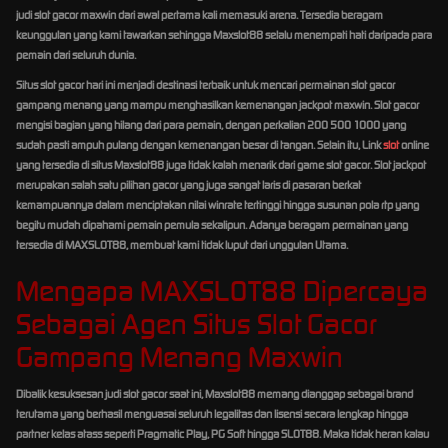
judi slot gacor maxwin dari awal pertama kali memasuki arena. Tersedia beragam
keunggulan yang kami tawarkan sehingga Maxslot88 selalu menempati hati daripada para
pemain dari seluruh dunia.
Situs slot gacor hari ini menjadi destinasi terbaik untuk mencari permainan slot gacor
gampang menang yang mampu menghasilkan kemenangan jackpot maxwin. Slot gacor
mengisi bagian yang hilang dari para pemain, dengan perkalian 200 500 1000 yang
sudah pasti ampuh pulang dengan kemenangan besar di tangan. Selain itu, Link
slot
online
yang tersedia di situs Maxslot88 juga tidak kalah menarik dari game slot gacor. Slot jackpot
merupakan salah satu pilihan gacor yang juga sangat laris di pasaran berkat
kemampuannya dalam menciptakan nilai winrate tertinggi hingga susunan pola rtp yang
begitu mudah dipahami pemain pemula sekalipun. Adanya beragam permainan yang
tersedia di MAXSLOT88, membuat kami tidak luput dari unggulan Utama.
Mengapa MAXSLOT88 Dipercaya
Sebagai Agen Situs Slot Gacor
Gampang Menang Maxwin
Dibalik kesuksesan judi slot gacor saat ini, Maxslot88 memang dianggap sebagai brand
terutama yang berhasil menguasai seluruh legalitas dan lisensi secara lengkap hingga
partner kelas atass seperti Pragmatic Play, PG Soft hingga SLOT88. Maka tidak heran kalau