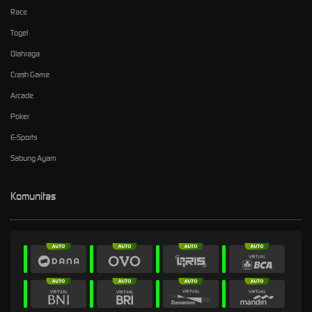
Race
Togel
Olahraga
Crash Game
Arcade
Poker
E-Sports
Sabung Ayam
Komunitas