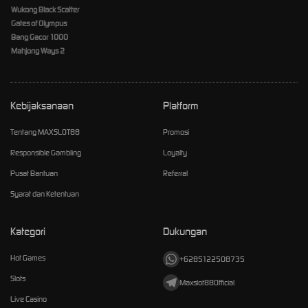
Wukong Black Scatter
Gates of Olympus
Bang Gacor 1000
Mahjong Ways 2
Kebijaksanaan
Platform
Tentang MAXSLOT88
Promosi
Responsible Gambling
Loyalty
Pusat Bantuan
Referral
Syarat dan Ketentuan
Kategori
Dukungan
Hot Games
+6285122508735
Slots
Maxslot88Official
Live Casino