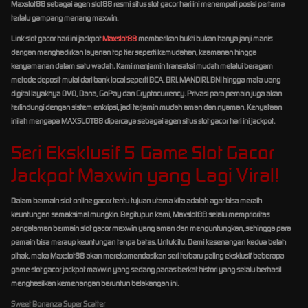
Maxslot88 sebagai agen slot88 resmi situs slot gacor hari ini menempati posisi pertama
terlalu gampang menang maxwin.
Link slot gacor hari ini jackpot
Maxslot88
memberikan bukti bukan hanya janji manis
dengan menghadirkan layanan top tier seperti kemudahan, keamanan hingga
kenyamanan dalam satu wadah. Kami menjamin transaksi mudah melalui beragam
metode deposit mulai dari bank local seperti BCA, BRI, MANDIRI, BNI hingga mata uang
digital layaknya OVO, Dana, GoPay dan Cryptocurrency. Privasi para pemain juga akan
terlindungi dengan sistem enkripsi, jadi terjamin mudah aman dan nyaman. Kenyataan
inilah mengapa MAXSLOT88 dipercaya sebagai agen situs slot gacor hari ini jackpot.
Seri Eksklusif 5 Game Slot Gacor
Jackpot Maxwin yang Lagi Viral!
Dalam bermain slot online gacor tentu tujuan utama kita adalah agar bisa meraih
keuntungan semaksimal mungkin. Begitupun kami, Maxslot88 selalu memprioritas
pengalaman bermain slot gacor maxwin yang aman dan menguntungkan, sehingga para
pemain bisa meraup keuntungan tanpa batas. Untuk itu, Demi kesenangan kedua belah
pihak, maka Maxslot88 akan merekomendasikan seri terbaru paling eksklusif beberapa
game slot gacor jackpot maxwin yang sedang panas berkat histori yang selalu berhasil
menghasilkan kemenangan beruntun belakangan ini.
Sweet Bonanza Super Scatter