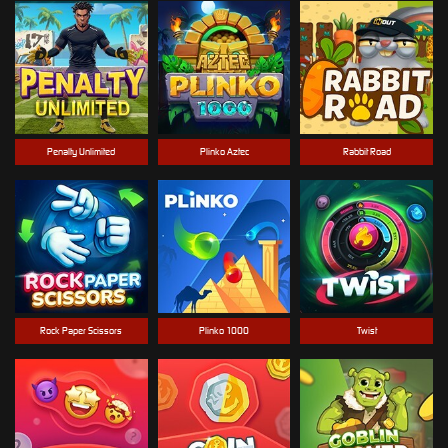
Penalty Unlimited
Plinko Aztec
Rabbit Road
Rock Paper Scissors
Plinko 1000
Twist