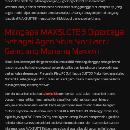
merupakan salah satu pilihan gacor yang juga sangat laris di pasaran berkat
kemampuannya dalam menciptakan nilai winrate tertinggi hingga susunan pola rtp yang
begitu mudah dipahami pemain pemula sekalipun. Adanya beragam permainan yang
tersedia di MAXSLOT88, membuat kami tidak luput dari unggulan Utama.
Mengapa MAXSLOT88 Dipercaya
Sebagai Agen Situs Slot Gacor
Gampang Menang Maxwin
Dibalik kesuksesan judi slot gacor saat ini, Maxslot88 memang dianggap sebagai brand
terutama yang berhasil menguasai seluruh legalitas dan lisensi secara lengkap hingga
partner kelas atass seperti Pragmatic Play, PG Soft hingga SLOT88. Maka tidak heran kalau
Maxslot88 sebagai agen slot88 resmi situs slot gacor hari ini menempati posisi pertama
terlalu gampang menang maxwin.
Link slot gacor hari ini jackpot
Maxslot88
memberikan bukti bukan hanya janji manis
dengan menghadirkan layanan top tier seperti kemudahan, keamanan hingga
kenyamanan dalam satu wadah. Kami menjamin transaksi mudah melalui beragam
metode deposit mulai dari bank local seperti BCA, BRI, MANDIRI, BNI hingga mata uang
digital layaknya OVO, Dana, GoPay dan Cryptocurrency. Privasi para pemain juga akan
terlindungi dengan sistem enkripsi, jadi terjamin mudah aman dan nyaman. Kenyataan
inilah mengapa MAXSLOT88 dipercaya sebagai agen situs slot gacor hari ini jackpot.