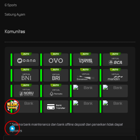
E-Sports
Sabung Ayam
Komunitas
* Selama bank maintenance dan bank offline deposit dan penarikan tidak dapat
diproses