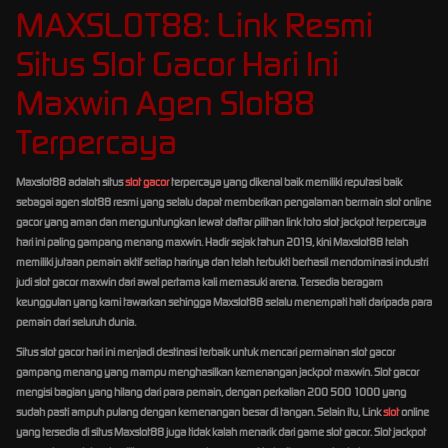
MAXSLOT88: Link Resmi
Situs Slot Gacor Hari Ini
Maxwin Agen Slot88
Terpercaya
Maxslot88 adalah situs
slot gacor
terpercaya yang dikenal baik memiliki reputasi baik
sebagai agen slot88 resmi yang selalu dapat memberikan pengalaman bermain slot online
gacor yang aman dan menguntungkan lewat daftar pilihan link toto slot jackpot terpercaya
hari ini paling gampang menang maxwin. Hadir sejak tahun 2019, kini Maxslot88 telah
memiliki jutaan pemain aktif setiap harinya dan telah terbukti berhasil mendominasi industri
judi slot gacor maxwin dari awal pertama kali memasuki arena. Tersedia beragam
keunggulan yang kami tawarkan sehingga Maxslot88 selalu menempati hati daripada para
pemain dari seluruh dunia.
Situs slot gacor hari ini menjadi destinasi terbaik untuk mencari permainan slot gacor
gampang menang yang mampu menghasilkan kemenangan jackpot maxwin. Slot gacor
mengisi bagian yang hilang dari para pemain, dengan perkalian 200 500 1000 yang
sudah pasti ampuh pulang dengan kemenangan besar di tangan. Selain itu, Link
slot
online
yang tersedia di situs Maxslot88 juga tidak kalah menarik dari game slot gacor. Slot jackpot