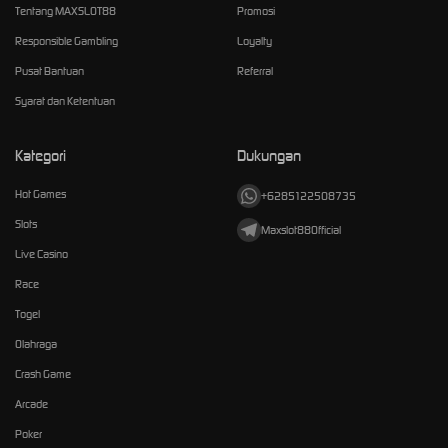
Tentang MAXSLOT88
Promosi
Responsible Gambling
Loyalty
Pusat Bantuan
Referral
Syarat dan Ketentuan
Kategori
Dukungan
Hot Games
+6285122508735
Slots
Maxslot88Official
Live Casino
Race
Togel
Olahraga
Crash Game
Arcade
Poker