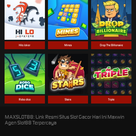
Hilo Joker
Mines
Drop The Billionaire
Robo dice
Stairs
Triple
MAXSLOT88: Link Resmi Situs Slot Gacor Hari Ini Maxwin
Agen Slot88 Terpercaya