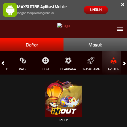
×
MAXSLOT88 Aplikasi Mobile
UNDUH
Jangan tampilkan lagi hari ini
Daftar
Masuk
CASINO
RACE
TOGEL
OLAHRAGA
CRASH GAME
ARCADE
InOut