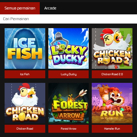
Semua permainan
Arcade
Ice Fish
Lucky Ducky
Chicken Road 2.0
Chicken Road
Forest Arrow
Hamster Run