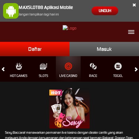
×
MAXSLOT88 Aplikasi Mobile
UNDUH
Jangan tampilkan lagi hari ini
Daftar
Masuk
HOT GAMES
SLOTS
LIVE CASINO
RACE
TOGEL
OL
Sexy Baccarat menawarkan permainan live kasino dengan dealer cantik yang akan
melayani Anda dengan kenyamanan dan ketenangan saat bermain Bakarat, Dragon Tiger,