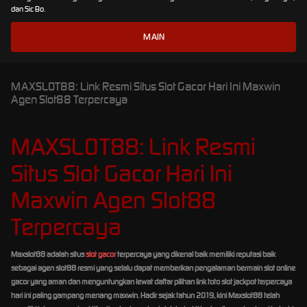
dan Sic Bo.
MAIN
MAXSLOT88: Link Resmi Situs Slot Gacor Hari Ini Maxwin
Agen Slot88 Terpercaya
MAXSLOT88: Link Resmi
Situs Slot Gacor Hari Ini
Maxwin Agen Slot88
Terpercaya
Maxslot88 adalah situs
slot gacor
terpercaya yang dikenal baik memiliki reputasi baik
sebagai agen slot88 resmi yang selalu dapat memberikan pengalaman bermain slot online
gacor yang aman dan menguntungkan lewat daftar pilihan link toto slot jackpot terpercaya
hari ini paling gampang menang maxwin. Hadir sejak tahun 2019, kini Maxslot88 telah