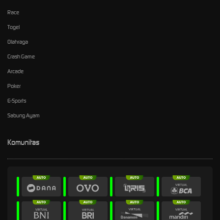
Race
Togel
Olahraga
Crash Game
Arcade
Poker
E-Sports
Sabung Ayam
Komunitas