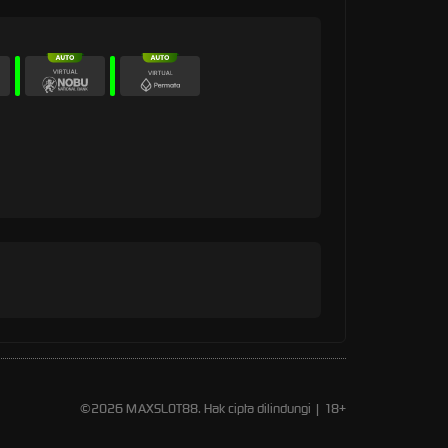
©2026 MAXSLOT88. Hak cipta dilindungi | 18+