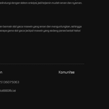
terlindungi dengan sistem enkripsi, jadi terjamin mudah aman dan nyaman.
laman bermain slot gacor maxwin yang aman dan menguntungkan, sehingga
erapa game slot gacor jackpot maxwin yang sedang panas berkat histori
an
Komunitas
85136075063
ot88Official