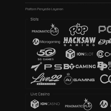
Platform Penyedia Layanan
Slots
Live Casino