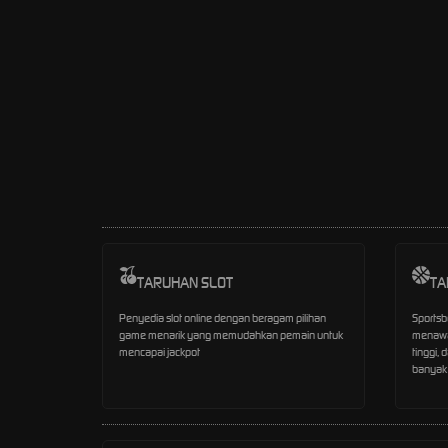
TARUHAN SLOT
TA
Penyedia slot online dengan beragam pilihan
Sportsb
game menarik yang memudahkan pemain untuk
menawar
mencapai jackpot
tinggi,
banyak 