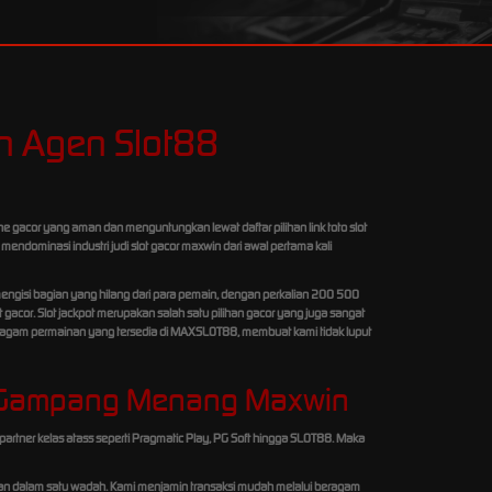
in Agen Slot88
e gacor yang aman dan menguntungkan lewat daftar pilihan link toto slot
 mendominasi industri judi slot gacor maxwin dari awal pertama kali
engisi bagian yang hilang dari para pemain, dengan perkalian 200 500
t gacor. Slot jackpot merupakan salah satu pilihan gacor yang juga sangat
beragam permainan yang tersedia di MAXSLOT88, membuat kami tidak luput
r Gampang Menang Maxwin
 partner kelas atass seperti Pragmatic Play, PG Soft hingga SLOT88. Maka
an dalam satu wadah. Kami menjamin transaksi mudah melalui beragam