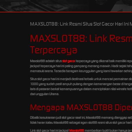
MAXSLOT88: Link Resmi Situs Slot Gacor Hari Ini
MAXSLOT88: Link Resmi 
Terpercaya
Maxslot88 adalah situs
slot gacor
terpercaya yang dikenal baik memiliki re
jackpot terpercaya hari ini paling gampang menang maxwin. Hadir sejak tahun 
memasuki arena. Tersedia beragam keunggulan yang kami tawarkan sehingg
Situs slot gacor hari ini menjadi destinasi terbaik untuk mencari perma
1000 yang sudah pasti ampuh pulang dengan kemenangan besar di tangan. 
laris di pasaran berkat kemampuannya dalam menciptakan nilai winrate t
dari unggulan Utama.
Mengapa MAXSLOT88 Diperc
Dibalik kesuksesan judi slot gacor saat ini, Maxslot88 memang dianggap seb
tidak heran kalau Maxslot88 sebagai agen slot88 resmi situs slot gacor ha
Link slot gacor hari ini jackpot
Maxslot88
memberikan bukti bukan hanya jan