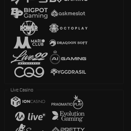
Live Casino