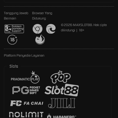
Tanggung Jawab
Browser Yang
Bermain
Didukung
©2026 MAXSLOT88. Hak cipta
dilindungi | 18+
Platform Penyedia Layanan
Slots