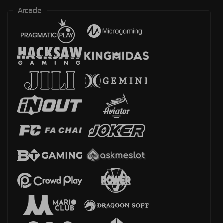
Arcade