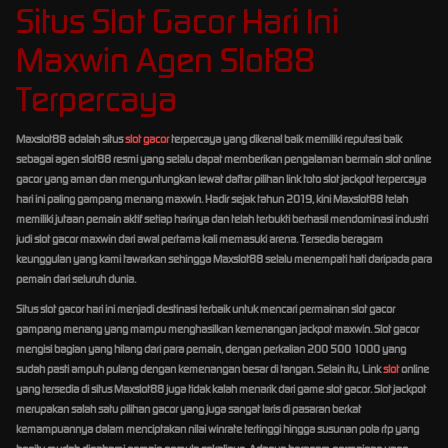
Situs Slot Gacor Hari Ini
Maxwin Agen Slot88
Terpercaya
Maxslot88 adalah situs
slot gacor
terpercaya yang dikenal baik memiliki reputasi baik
sebagai agen slot88 resmi yang selalu dapat memberikan pengalaman bermain slot online
gacor yang aman dan menguntungkan lewat daftar pilihan link toto slot jackpot terpercaya
hari ini paling gampang menang maxwin. Hadir sejak tahun 2019, kini Maxslot88 telah
memiliki jutaan pemain aktif setiap harinya dan telah terbukti berhasil mendominasi industri
judi slot gacor maxwin dari awal pertama kali memasuki arena. Tersedia beragam
keunggulan yang kami tawarkan sehingga Maxslot88 selalu menempati hati daripada para
pemain dari seluruh dunia.
Situs slot gacor hari ini menjadi destinasi terbaik untuk mencari permainan slot gacor
gampang menang yang mampu menghasilkan kemenangan jackpot maxwin. Slot gacor
mengisi bagian yang hilang dari para pemain, dengan perkalian 200 500 1000 yang
sudah pasti ampuh pulang dengan kemenangan besar di tangan. Selain itu, Link
slot
online
yang tersedia di situs Maxslot88 juga tidak kalah menarik dari game slot gacor. Slot jackpot
merupakan salah satu pilihan gacor yang juga sangat laris di pasaran berkat
kemampuannya dalam menciptakan nilai winrate tertinggi hingga susunan pola rtp yang