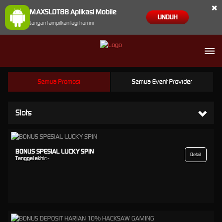
×
MAXSLOT88 Aplikasi Mobile
UNDUH
Jangan tampilkan lagi hari ini
Semua Promosi
Semua Event Provider
Slots
BONUS SPESIAL LUCKY SPIN
Detail
Tanggal akhir:
-