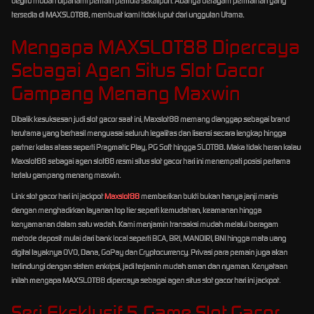
begitu mudah dipahami pemain pemula sekalipun. Adanya beragam permainan yang
tersedia di MAXSLOT88, membuat kami tidak luput dari unggulan Utama.
Mengapa MAXSLOT88 Dipercaya
Sebagai Agen Situs Slot Gacor
Gampang Menang Maxwin
Dibalik kesuksesan judi slot gacor saat ini, Maxslot88 memang dianggap sebagai brand
terutama yang berhasil menguasai seluruh legalitas dan lisensi secara lengkap hingga
partner kelas atass seperti Pragmatic Play, PG Soft hingga SLOT88. Maka tidak heran kalau
Maxslot88 sebagai agen slot88 resmi situs slot gacor hari ini menempati posisi pertama
terlalu gampang menang maxwin.
Link slot gacor hari ini jackpot
Maxslot88
memberikan bukti bukan hanya janji manis
dengan menghadirkan layanan top tier seperti kemudahan, keamanan hingga
kenyamanan dalam satu wadah. Kami menjamin transaksi mudah melalui beragam
metode deposit mulai dari bank local seperti BCA, BRI, MANDIRI, BNI hingga mata uang
digital layaknya OVO, Dana, GoPay dan Cryptocurrency. Privasi para pemain juga akan
terlindungi dengan sistem enkripsi, jadi terjamin mudah aman dan nyaman. Kenyataan
inilah mengapa MAXSLOT88 dipercaya sebagai agen situs slot gacor hari ini jackpot.
Seri Eksklusif 5 Game Slot Gacor