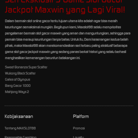
Jackpot Maxwin yang Lagi Viral!
Dalam bermain slot online gacor tentu tujuan utama kita adalah agar bisa meraih
keuntungan semaksimal mungkin. Begitupun kami, Maxslot88 selalu memprioritas
pengalaman bermain slot gacor maxwin yang aman dan menguntungkan, sehingga para
pemain bisa meraup keuntungan tanpa batas. Untuk itu, Demi kesenangan kedua belah
pihak, maka Maxslot88 akan merekomendasikan seri terbaru paling eksklusif beberapa
game slot gacor jackpot maxwin yang sedang panas berkat histori yang selalu berhasil
menghasilkan kemenangan beruntun belakangan ini.
Sweet Bonanza Super Scatter
Wukong Black Scatter
Gates of Olympus
Bang Gacor 1000
Mahjong Ways 2
Kebijaksanaan
Platform
Tentang MAXSLOT88
Promosi
Responsible Gambling
Loyalty