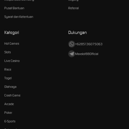
Pusat Bantuan
Referral
Syarat dan Ketentuan
Kategori
Dukungan
Hot Games
+6285136075063
Slots
Maxslot88Official
Live Casino
Race
Togel
Olahraga
Crash Game
Arcade
Poker
E-Sports