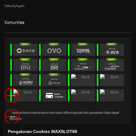
Sabung Ayam
Komunitas
* Selama bank maintenance dan bank offline deposit dan penarikan tidak dapat
diproses
Pengaturan Cookies MAXSLOT88