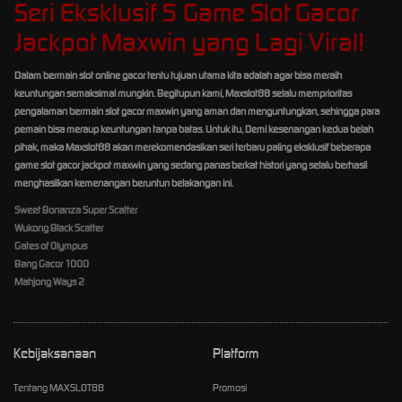
Seri Eksklusif 5 Game Slot Gacor
Jackpot Maxwin yang Lagi Viral!
Dalam bermain slot online gacor tentu tujuan utama kita adalah agar bisa meraih
keuntungan semaksimal mungkin. Begitupun kami, Maxslot88 selalu memprioritas
pengalaman bermain slot gacor maxwin yang aman dan menguntungkan, sehingga para
pemain bisa meraup keuntungan tanpa batas. Untuk itu, Demi kesenangan kedua belah
pihak, maka Maxslot88 akan merekomendasikan seri terbaru paling eksklusif beberapa
game slot gacor jackpot maxwin yang sedang panas berkat histori yang selalu berhasil
menghasilkan kemenangan beruntun belakangan ini.
Sweet Bonanza Super Scatter
Wukong Black Scatter
Gates of Olympus
Bang Gacor 1000
Mahjong Ways 2
Kebijaksanaan
Platform
Tentang MAXSLOT88
Promosi