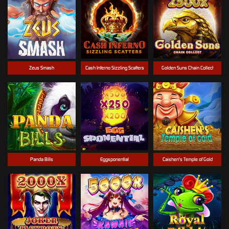
Zeus Smash
Cash Inferno Sizzling Scatters
Golden Suns Chain Collect
Panda Bills
Eggsponential
Caishen's Temple of Gold