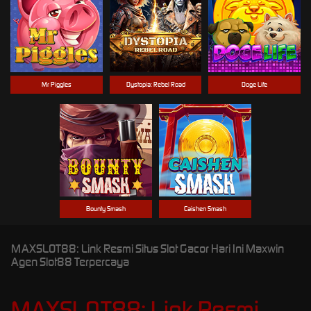
Mr Piggles
Dystopia: Rebel Road
Doge Life
Bounty Smash
Caishen Smash
MAXSLOT88: Link Resmi Situs Slot Gacor Hari Ini Maxwin
Agen Slot88 Terpercaya
MAXSLOT88: Link Resmi