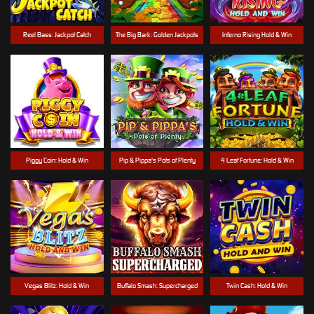
Reel Bass: Jackpot Catch
The Big Bark: Golden Jackpots
Inferno Rising Hold & Win
Piggy Coin: Hold & Win
Pip & Pippa's Pots of Plenty
4 Leaf Fortune: Hold & Win
Vegas Blitz: Hold & Win
Buffalo Smash: Supercharged
Twin Cash: Hold & Win