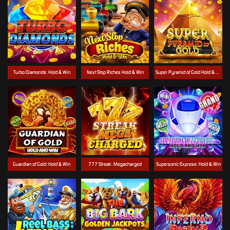
Turbo Diamonds: Hold & Win
Next Stop Riches Hold & Win
Super Pyramid of Gold Hold & Win
Guardian of Gold: Hold & Win
777 Streak: Megacharged
Supersonic Express: Hold & Win