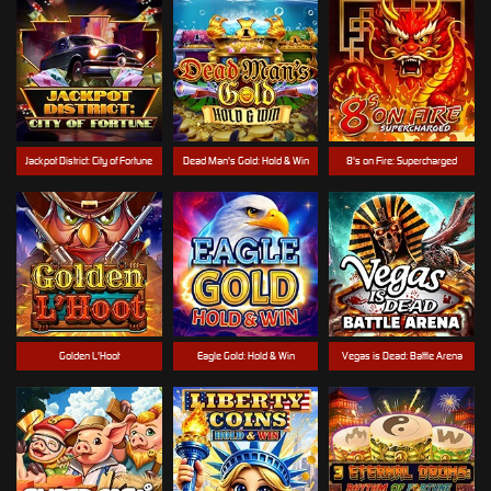
Jackpot District: City of Fortune
Dead Man's Gold: Hold & Win
8's on Fire: Supercharged
Golden L'Hoot
Eagle Gold: Hold & Win
Vegas is Dead: Battle Arena