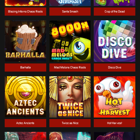
Blazing Inferno Chaos Reels
Santa Smash
Crop of the Dead
Barhalla
Mad Melons Chaos Reels
Disco Dive
Aztec Ancients
Twice as Nice
Hot Harvest