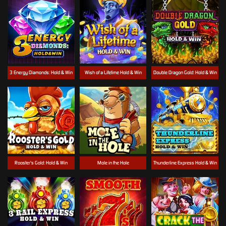
3 Energy Diamonds: Hold & Win
Wish of a Lifetime Hold & Win
Double Dragon Gold: Hold & Win
Rooster's Gold: Hold & Win
Mole in the Hole
Thunderline Express Hold & Win