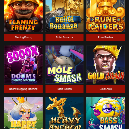
Flaming Frenzy
Bullet Bonanza
Rune Raiders
Doom's Digging Machine
Mole Smash
Gold Chain