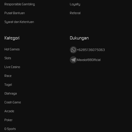
Responsible Gambling
Loyalty
Pusat Bantuan
Referral
Syarat dan Ketentuan
Kategori
Dukungan
Hot Games
+6285136075063
Slots
Maxslot88Official
Live Casino
Race
Togel
Olahraga
Crash Game
Arcade
Poker
E-Sports