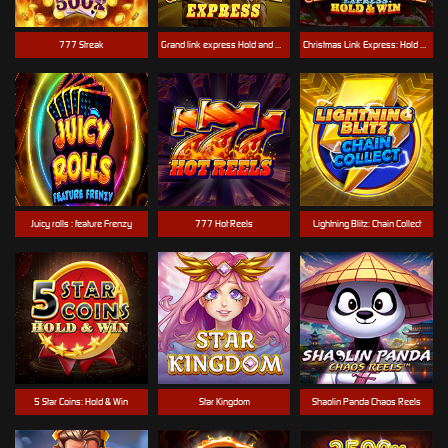
777 Streak
Grand link express Hold and win
Christmas Link Express: Hold & Win
Juicy rolls : feature Frenzy
777 Hot Reels
Lightning Blitz: Chain Collect
5 Star Coins: Hold & Win
Star Kingdom
Shaolin Panda Chaos Reels