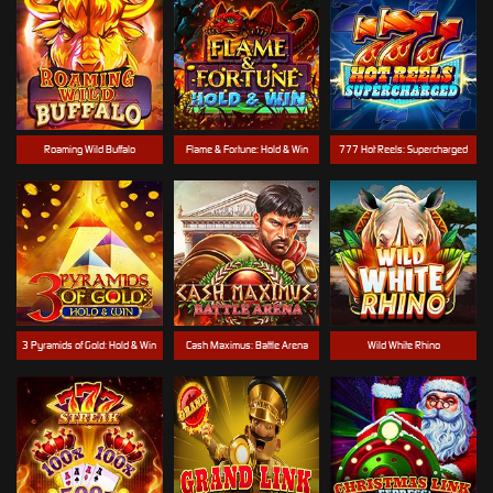
Roaming Wild Buffalo
Flame & Fortune: Hold & Win
777 Hot Reels: Supercharged
3 Pyramids of Gold: Hold & Win
Cash Maximus: Battle Arena
Wild White Rhino