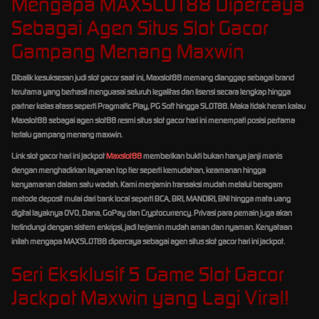
Mengapa MAXSLOT88 Dipercaya
Sebagai Agen Situs Slot Gacor
Gampang Menang Maxwin
Dibalik kesuksesan judi slot gacor saat ini, Maxslot88 memang dianggap sebagai brand
terutama yang berhasil menguasai seluruh legalitas dan lisensi secara lengkap hingga
partner kelas atass seperti Pragmatic Play, PG Soft hingga SLOT88. Maka tidak heran kalau
Maxslot88 sebagai agen slot88 resmi situs slot gacor hari ini menempati posisi pertama
terlalu gampang menang maxwin.
Link slot gacor hari ini jackpot
Maxslot88
memberikan bukti bukan hanya janji manis
dengan menghadirkan layanan top tier seperti kemudahan, keamanan hingga
kenyamanan dalam satu wadah. Kami menjamin transaksi mudah melalui beragam
metode deposit mulai dari bank local seperti BCA, BRI, MANDIRI, BNI hingga mata uang
digital layaknya OVO, Dana, GoPay dan Cryptocurrency. Privasi para pemain juga akan
terlindungi dengan sistem enkripsi, jadi terjamin mudah aman dan nyaman. Kenyataan
inilah mengapa MAXSLOT88 dipercaya sebagai agen situs slot gacor hari ini jackpot.
Seri Eksklusif 5 Game Slot Gacor
Jackpot Maxwin yang Lagi Viral!