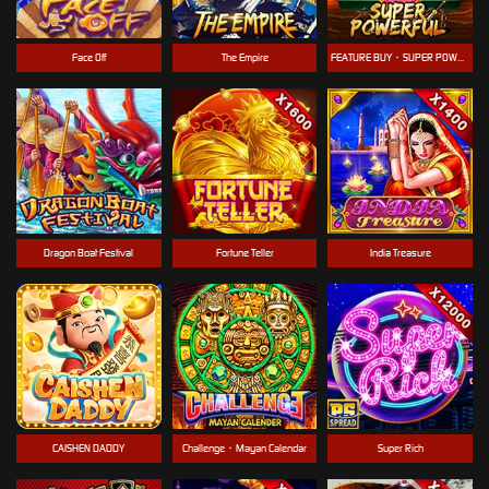
Face Off
The Empire
FEATURE BUY・SUPER POWERFUL
Dragon Boat Festival
Fortune Teller
India Treasure
CAISHEN DADDY
Challenge・Mayan Calendar
Super Rich