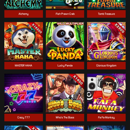
Alchemy
Fish Prawn Crab
Tomb Treasure
MASTER HAHA
Lucky Panda
Glorious Kingdom
Crazy 777
Who's The Boss
Fa Fa Monkey